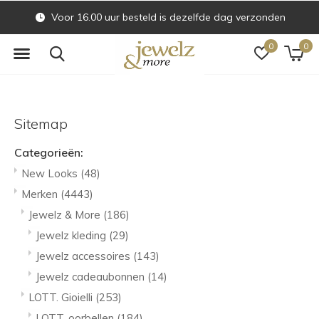
Voor 16.00 uur besteld is dezelfde dag verzonden
0
0
Sitemap
Categorieën:
New Looks
(48)
Merken
(4443)
Jewelz & More
(186)
Jewelz kleding
(29)
Jewelz accessoires
(143)
Jewelz cadeaubonnen
(14)
LOTT. Gioielli
(253)
LOTT. oorbellen
(184)