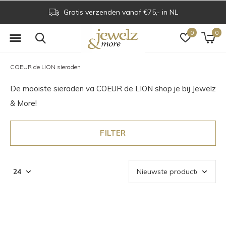
Voor 16.00 uur besteld is dezelfde dag verzonden
0
0
COEUR de LION sieraden
De mooiste sieraden va COEUR de LION shop je bij Jewelz
& More!
FILTER