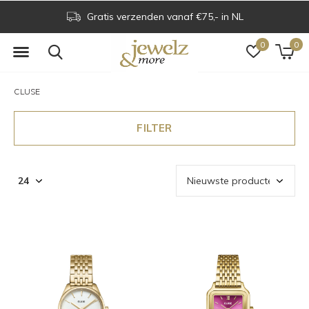
Voor 16.00 uur besteld is dezelfde dag verzonden
0
0
CLUSE
FILTER