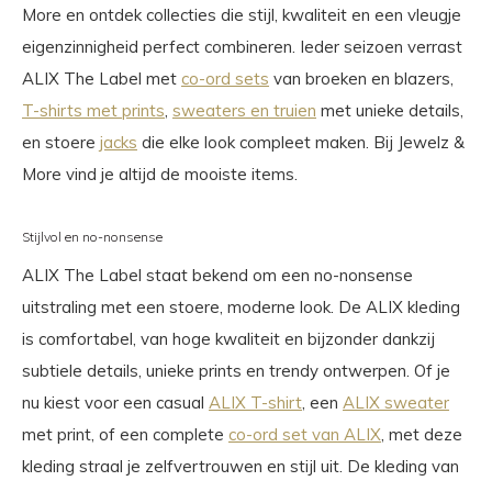
More en ontdek collecties die stijl, kwaliteit en een vleugje
eigenzinnigheid perfect combineren. Ieder seizoen verrast
ALIX The Label met
co-ord sets
van broeken en blazers,
T-shirts met prints
,
sweaters en truien
met unieke details,
en stoere
jacks
die elke look compleet maken. Bij Jewelz &
More vind je altijd de mooiste items.
Stijlvol en no-nonsense
ALIX The Label staat bekend om een no-nonsense
uitstraling met een stoere, moderne look. De ALIX kleding
is comfortabel, van hoge kwaliteit en bijzonder dankzij
subtiele details, unieke prints en trendy ontwerpen. Of je
nu kiest voor een casual
ALIX T-shirt
, een
ALIX sweater
met print, of een complete
co-ord set van ALIX
, met deze
kleding straal je zelfvertrouwen en stijl uit. De kleding van