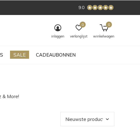
9.0
0
0
inloggen
verlanglijst
winkelwagen
S
SALE
CADEAUBONNEN
z & More!