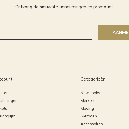
Ontvang de nieuwste aanbiedingen en promoties
AANME
ccount
Categorieën
reren
New Looks
stellingen
Merken
ckets
Kleding
rlanglijst
Sieraden
Accessoires