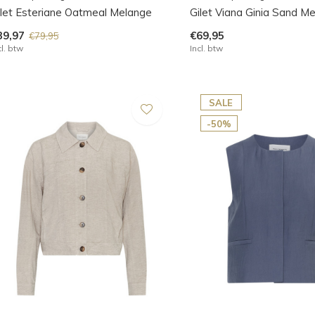
ilet Esteriane Oatmeal Melange
Gilet Viana Ginia Sand M
39,97
€69,95
€79,95
cl. btw
Incl. btw
SALE
-50%