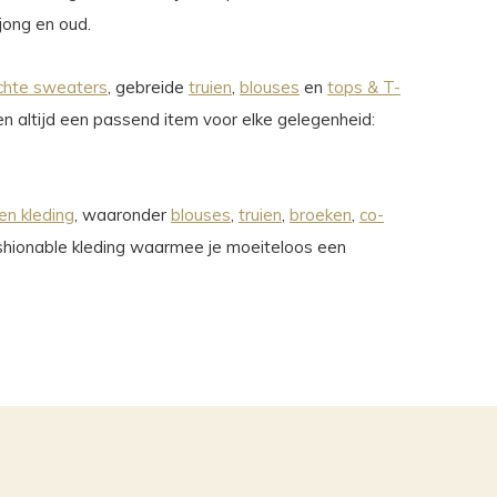
jong en oud.
chte sweaters
, gebreide
truien
,
blouses
en
tops & T-
en altijd een passend item voor elke gelegenheid:
n kleding
, waaronder
blouses
,
truien
,
broeken
,
co-
shionable kleding waarmee je moeiteloos een