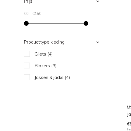
Prijs
€0
-
€150
Producttype kleding
Gilets
(4)
Blazers
(3)
Jassen & jacks
(4)
M
J
€
In