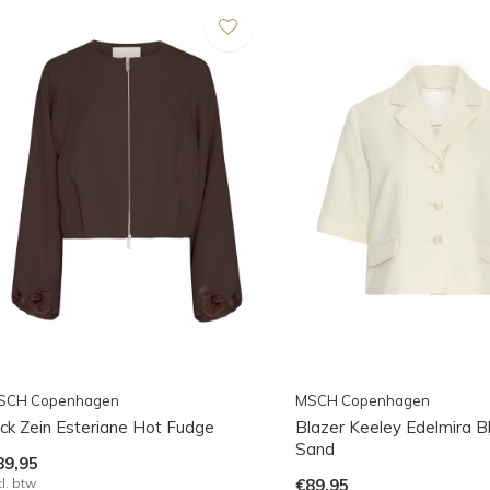
SCH Copenhagen
MSCH Copenhagen
ack Zein Esteriane Hot Fudge
Blazer Keeley Edelmira 
Sand
89,95
cl. btw
€89,95