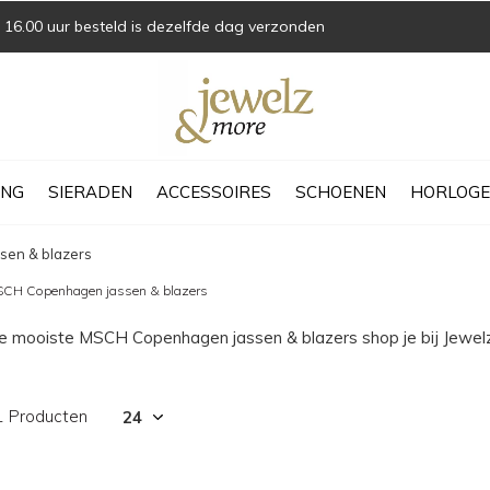
16.00 uur besteld is dezelfde dag verzonden
ING
SIERADEN
ACCESSOIRES
SCHOENEN
HORLOGE
ssen & blazers
CH Copenhagen jassen & blazers
e mooiste MSCH Copenhagen jassen & blazers shop je bij Jewel
1 Producten