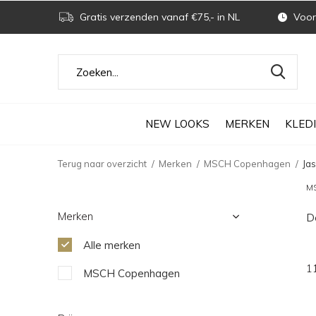
Gratis verzenden vanaf €75,- in NL
Voor 
NEW LOOKS
MERKEN
KLED
Terug naar overzicht
Merken
MSCH Copenhagen
Ja
MS
Merken
D
Alle merken
1
MSCH Copenhagen