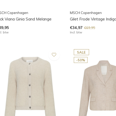
SCH Copenhagen
MSCH Copenhagen
ack Viana Ginia Sand Melange
Gilet Frode Vintage Indig
89,95
€34,97
€69,95
cl. btw
Incl. btw
SALE
-50%