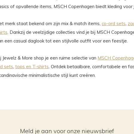
asics of opvallende items, MSCH Copenhagen biedt kleding voor 
et merk staat bekend om zijn mix & match items,
co-ord sets
,
za
irts
. Dankzij de veelzijdige collecties vind je bij MSCH Copenhag
n een casual daglook tot een stijlvolle outfit voor een feestje.
ij Jewelz & More shop je een ruime selectie van
MSCH Copenhage
rd sets
,
tops en T-shirts
. Ontdek betaalbare, comfortabele en fa
andinavische minimalistische stijl kunt creëren.
Meld je aan voor onze nieuwsbrief