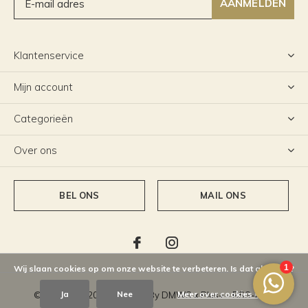
AANMELDEN
Klantenservice
Mijn account
Categorieën
Over ons
BEL ONS
MAIL ONS
Wij slaan cookies op om onze website te verbeteren. Is dat akkoord?
Ja
Nee
Meer over cookies »
© Copyright
2026
- Theme By
DMWS
x
Plus+
-
RSS-feed