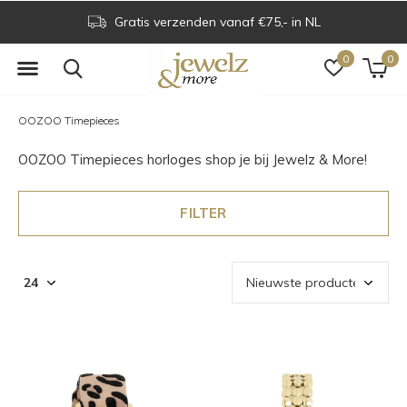
Gratis verzenden vanaf €75,- in NL
0
0
OOZOO Timepieces
OOZOO Timepieces horloges shop je bij Jewelz & More!
FILTER