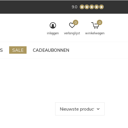
9.0
0
0
inloggen
verlanglijst
winkelwagen
S
SALE
CADEAUBONNEN