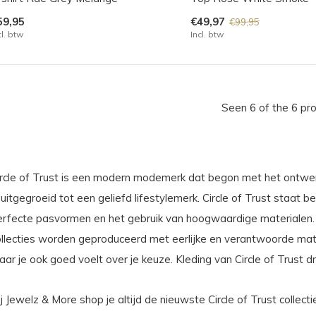
59,95
€49,97
€99,95
cl. btw
Incl. btw
Seen 6 of the 6 pr
ircle of Trust is een modern modemerk dat begon met het ontwer
 uitgegroeid tot een geliefd lifestylemerk. Circle of Trust staat 
erfecte pasvormen en het gebruik van hoogwaardige materialen. D
llecties worden geproduceerd met eerlijke en verantwoorde materi
ar je ook goed voelt over je keuze. Kleding van Circle of Trust d
j Jewelz & More shop je altijd de nieuwste Circle of Trust collect