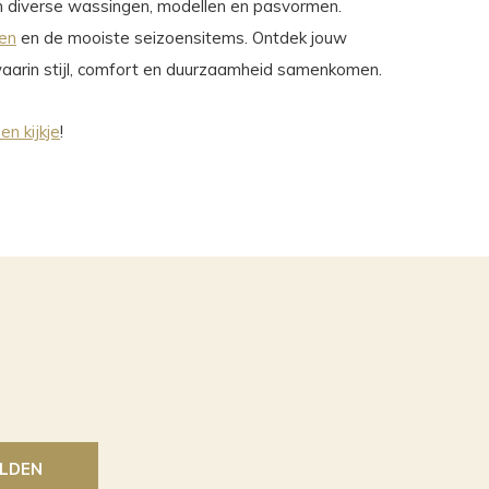
n diverse wassingen, modellen en pasvormen.
sen
en de mooiste seizoensitems. Ontdek jouw
 waarin stijl, comfort en duurzaamheid samenkomen.
n kijkje
!
LDEN