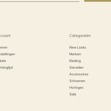
ccount
Categorieën
reren
New Looks
stellingen
Merken
ckets
Kleding
rlanglijst
Sieraden
Accessoires
Schoenen
Horloges
Sale