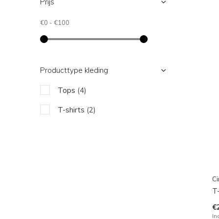
Prijs
€0
-
€100
Producttype kleding
Tops
(4)
T-shirts
(2)
Ci
T-
€
In