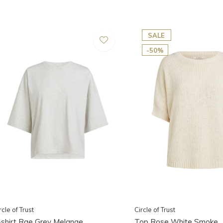
SALE
-50%
rcle of Trust
Circle of Trust
-shirt Rae Grey Melange
Top Rose White Smoke