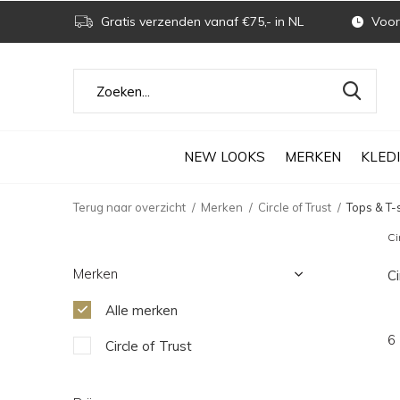
Gratis verzenden vanaf €75,- in NL
Voor 
NEW LOOKS
MERKEN
KLED
Terug naar overzicht
Merken
Circle of Trust
Tops & T-
Ci
Merken
Ci
Alle merken
6
Circle of Trust