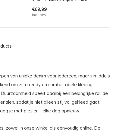
€69,99
Incl. btw
oducts
pen van unieke denim voor iedereen, maar inmiddels
bekend om zijn trendy en comfortabele kleding,
uurzaamheid speelt daarbij een belangrijke rol: de
alen, zodat je niet alleen stijlvol gekleed gaat,
raag je met plezier – elke dag opnieuw.
ies, zowel in onze winkel als eenvoudig online. De