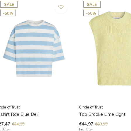
SALE
SALE
-50%
-50%
rcle of Trust
Circle of Trust
shirt Rae Blue Bell
Top Brooke Lime Light
27,47
€44,97
€54,95
€89,95
cl. btw
Incl. btw