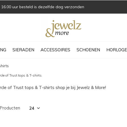
16.00 uur besteld is dezelfde dag verzonden
ING
SIERADEN
ACCESSOIRES
SCHOENEN
HORLOGE
shirts
rcle of Trust tops & T-shirts
rcle of Trust tops & T-shirts shop je bij Jewelz & More!
 Producten