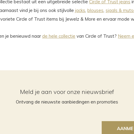
llectie bestaat uit een uitgebreide selectie
Circle of Trust jeans
i
arnaast vind je bij ons ook stijlvolle
jacks
,
blouses
,
sjaals & mut
avoriete Circle of Trust items bij Jewelz & More en ervaar mode
en je benieuwd naar
de hele collectie
van Circle of Trust?
Neem ee
Meld je aan voor onze nieuwsbrief
Ontvang de nieuwste aanbiedingen en promoties
AANME