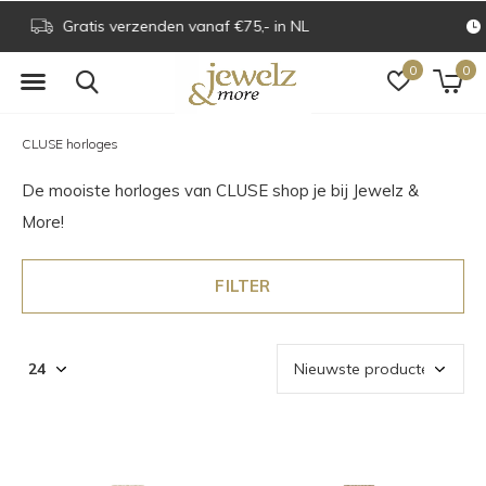
Voor 16.00 uur besteld is dezelfde dag verzonden
0
0
CLUSE horloges
De mooiste horloges van CLUSE shop je bij Jewelz &
More!
FILTER