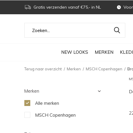
Gratis verzenden vanaf €75,- in NL
Voor 
NEW LOOKS
MERKEN
KLED
Terug naar overzicht
Merken
MSCH Copenhagen
Br
MS
Merken
D
Alle merken
2
MSCH Copenhagen