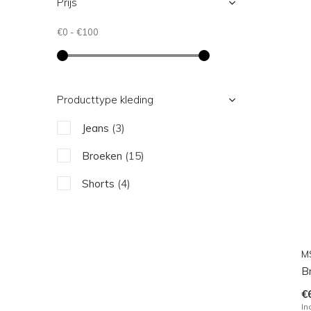
Prijs
€0
-
€100
Producttype kleding
Jeans
(3)
Broeken
(15)
Shorts
(4)
M
B
€
In