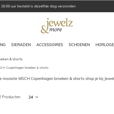
16.00 uur besteld is dezelfde dag verzonden
ING
SIERADEN
ACCESSOIRES
SCHOENEN
HORLOGE
oeken & shorts
CH Copenhagen broeken & shorts
e mooiste MSCH Copenhagen broeken & shorts shop je bij Jewel
2 Producten