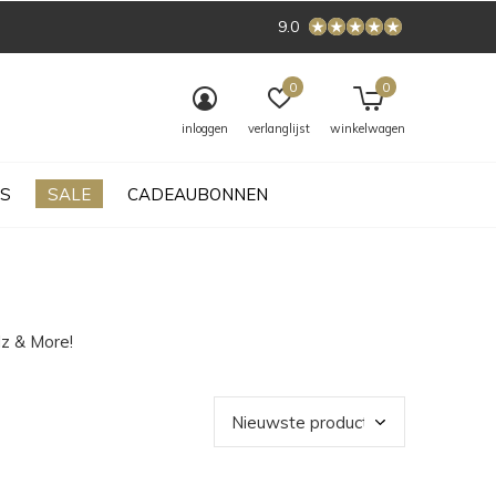
9.0
0
0
inloggen
verlanglijst
winkelwagen
S
SALE
CADEAUBONNEN
z & More!