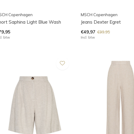
SCH Copenhagen
MSCH Copenhagen
hort Saphina Light Blue Wash
Jeans Dexter Egret
79,95
€49,97
€99,95
cl. btw
Incl. btw