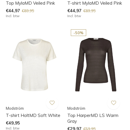
Top MylaMD Veiled Pink
T-shirt MylaMD Veiled Pink
€44,97
€44,97
€89,95
€89,95
Incl. btw
Incl. btw
-50%
Modström
Modström
T-shirt HoltMD Soft White
Top HarperMD LS Warm
Gray
€49,95
Incl. btw
€29,97
€59,95