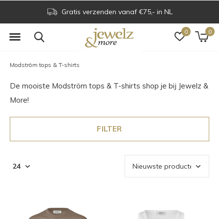
Voor 16.00 uur besteld is dezelfde dag verzonden
0
0
Modström tops & T-shirts
De mooiste Modström tops & T-shirts shop je bij Jewelz &
More!
FILTER