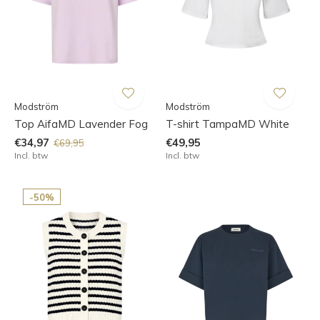
Modström
Modström
Top AifaMD Lavender Fog
T-shirt TampaMD White
€34,97
€49,95
€69,95
Incl. btw
Incl. btw
-50%