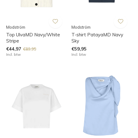
Modström
Modström
Top UlvaMD Navy/White
T-shirt PatayaMD Navy
Stripe
Sky
€44,97
€59,95
€89,95
Incl. btw
Incl. btw