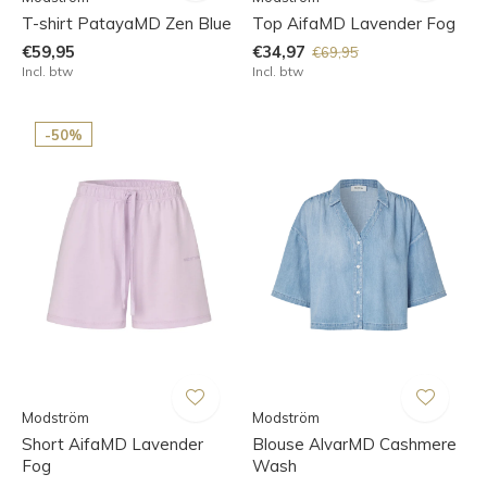
T-shirt PatayaMD Zen Blue
Top AifaMD Lavender Fog
€59,95
€34,97
€69,95
Incl. btw
Incl. btw
-50%
Modström
Modström
Short AifaMD Lavender
Blouse AlvarMD Cashmere
Fog
Wash