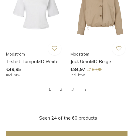
Modström
Modström
T-shirt TampaMD White
Jack UmaMD Beige
€49,95
€84,97
€169,95
Incl. btw
Incl. btw
1
2
3
Seen 24 of the 60 products