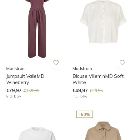
Modström
Modström
Jumpsuit ValleMD
Blouse VilleminMD Soft
Wineberry
White
€79,97
€49,97
€159,95
€99,95
Incl. btw
Incl. btw
-50%