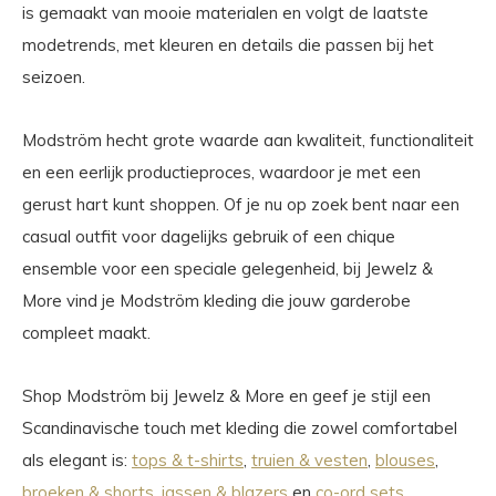
is gemaakt van mooie materialen en volgt de laatste
modetrends, met kleuren en details die passen bij het
seizoen.
Modström hecht grote waarde aan kwaliteit, functionaliteit
en een eerlijk productieproces, waardoor je met een
gerust hart kunt shoppen. Of je nu op zoek bent naar een
casual outfit voor dagelijks gebruik of een chique
ensemble voor een speciale gelegenheid, bij Jewelz &
More vind je Modström kleding die jouw garderobe
compleet maakt.
Shop Modström bij Jewelz & More en geef je stijl een
Scandinavische touch met kleding die zowel comfortabel
als elegant is:
tops & t-shirts
,
truien & vesten
,
blouses
,
broeken & shorts
,
jassen & blazers
en
co-ord sets
.