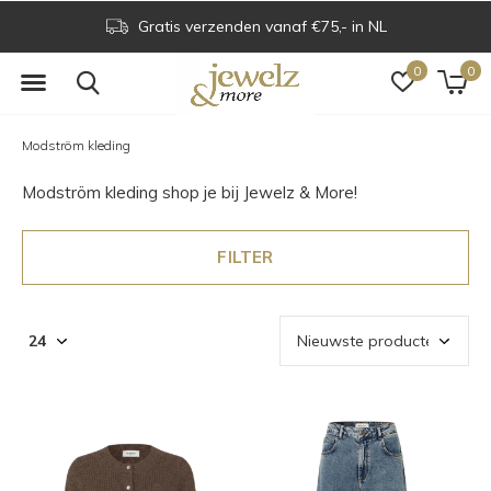
Voor 16.00 uur besteld is dezelfde dag verzonden
0
0
Modström kleding
Modström kleding shop je bij Jewelz & More!
FILTER