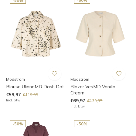
-50%
-50%
Modström
Modström
Blouse UlianaMD Dash Dot
Blazer VesMD Vanilla
Cream
€59,97
€119,95
Incl. btw
€69,97
€139,95
Incl. btw
-50%
-50%