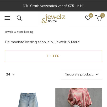
enden vanaf €75,- in NL
Voor 16.00 uur bes
0
0
Jewelz & More kleding
De mooiste kleding shop je bij Jewelz & More!
FILTER