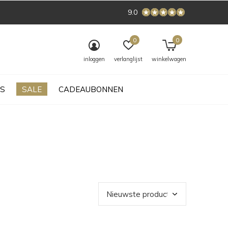
9.0
0
0
inloggen
verlanglijst
winkelwagen
S
SALE
CADEAUBONNEN