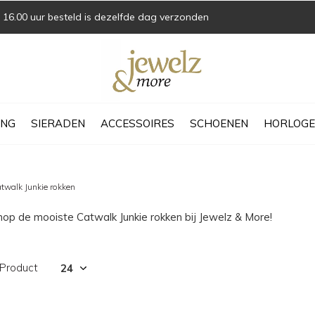
16.00 uur besteld is dezelfde dag verzonden
ING
SIERADEN
ACCESSOIRES
SCHOENEN
HORLOGE
twalk Junkie rokken
hop de mooiste Catwalk Junkie rokken bij Jewelz & More!
 Product