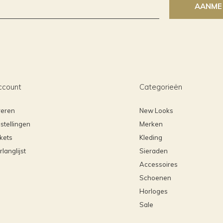
AANME
ccount
Categorieën
reren
New Looks
stellingen
Merken
ckets
Kleding
rlanglijst
Sieraden
Accessoires
Schoenen
Horloges
Sale