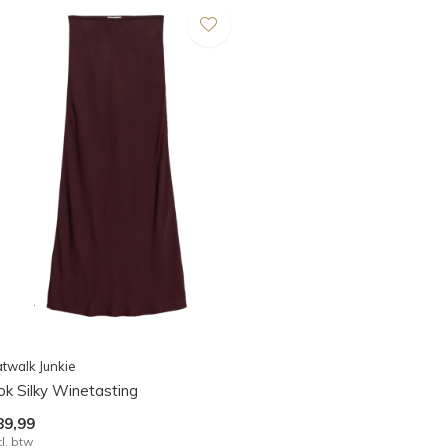
twalk Junkie
ok Silky Winetasting
89,99
cl. btw