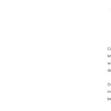
C
la
wo
da
D
m
b