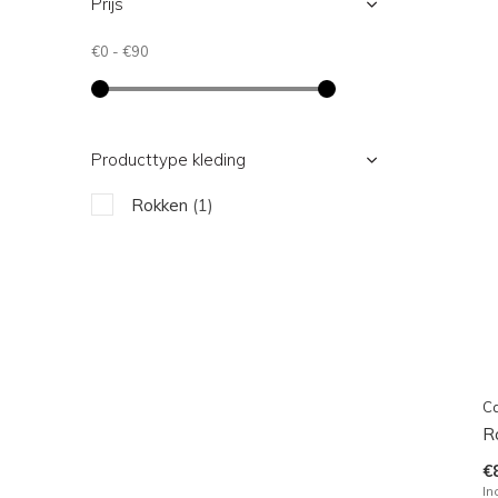
Prijs
€0
-
€90
Producttype kleding
Rokken
(1)
Ca
R
€
In