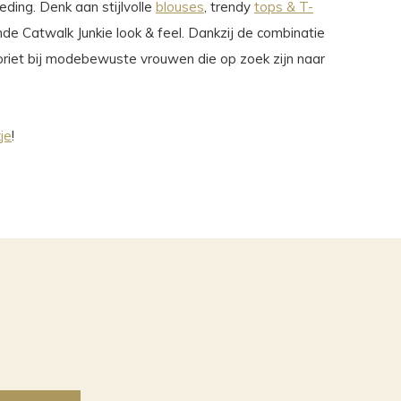
eding. Denk aan stijlvolle
blouses
, trendy
tops & T-
 Catwalk Junkie look & feel. Dankzij de combinatie
voriet bij modebewuste vrouwen die op zoek zijn naar
je
!