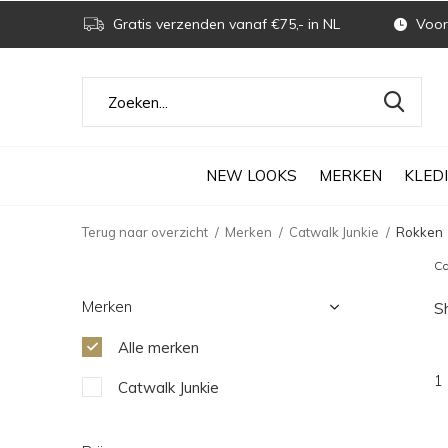
Gratis verzenden vanaf €75,- in NL
Voor 
NEW LOOKS
MERKEN
KLED
Terug naar overzicht
Merken
Catwalk Junkie
Rokken
Ca
Merken
S
Alle merken
1
Catwalk Junkie