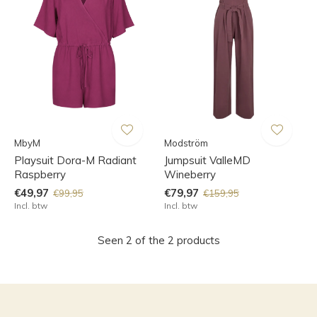
MbyM
Modström
Playsuit Dora-M Radiant
Jumpsuit ValleMD
Raspberry
Wineberry
€49,97
€79,97
€99,95
€159,95
Incl. btw
Incl. btw
Seen 2 of the 2 products