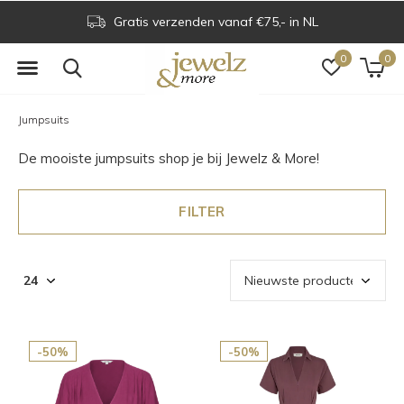
Gratis verzenden vanaf €75,- in NL
0
0
Jumpsuits
De mooiste jumpsuits shop je bij Jewelz & More!
FILTER
-50%
-50%