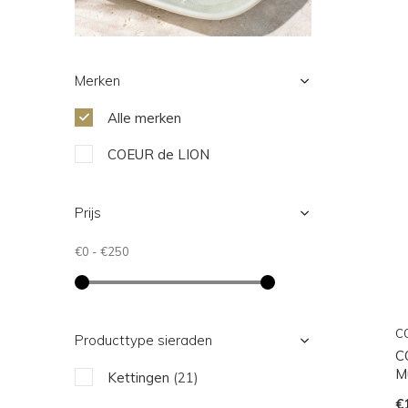
Merken
Alle merken
COEUR de LION
Prijs
€0
-
€250
C
Producttype sieraden
C
M
Kettingen
(21)
€