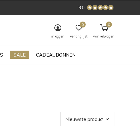
9.0
0
0
inloggen
verlanglijst
winkelwagen
S
SALE
CADEAUBONNEN