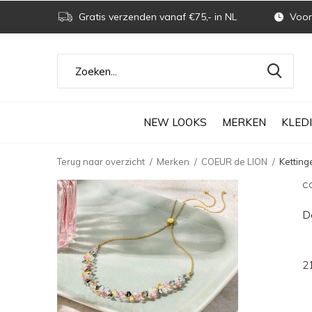
Gratis verzenden vanaf €75,- in NL
Voor 
NEW LOOKS
MERKEN
KLED
Terug naar overzicht
Merken
COEUR de LION
Ketting
CO
D
2