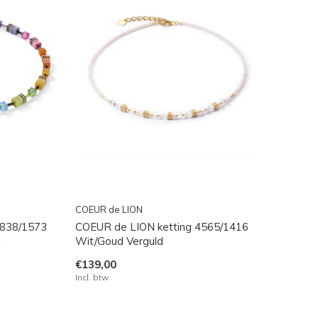
COEUR de LION
2838/1573
COEUR de LION ketting 4565/1416
d
Wit/Goud Verguld
€139,00
Incl. btw