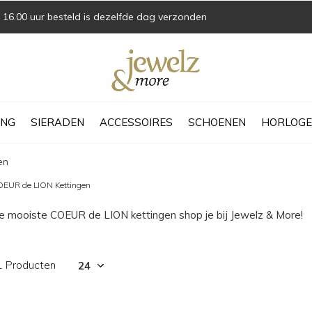
16.00 uur besteld is dezelfde dag verzonden
ING
SIERADEN
ACCESSOIRES
SCHOENEN
HORLOGE
en
EUR de LION Kettingen
e mooiste COEUR de LION kettingen shop je bij Jewelz & More!
1 Producten