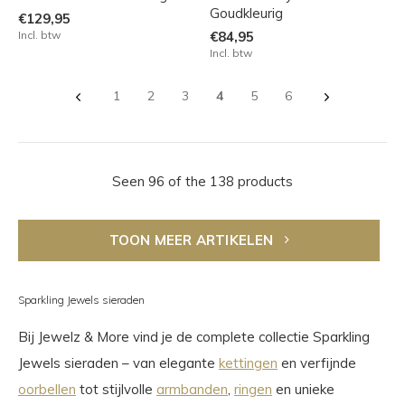
Goudkleurig
€129,95
Incl. btw
€84,95
Incl. btw
1
2
3
4
5
6
Seen 96 of the 138 products
TOON MEER ARTIKELEN
Sparkling Jewels sieraden
Bij Jewelz & More vind je de complete collectie Sparkling
Jewels sieraden – van elegante
kettingen
en verfijnde
oorbellen
tot stijlvolle
armbanden
,
ringen
en unieke