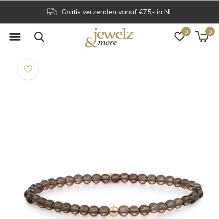
Gratis verzenden vanaf €75,- in NL
0
0