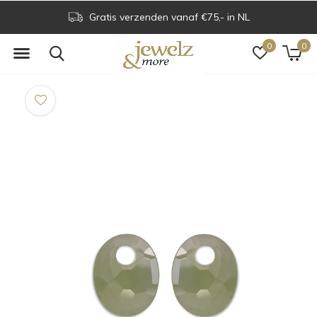
Gratis verzenden vanaf €75,- in NL
0
0