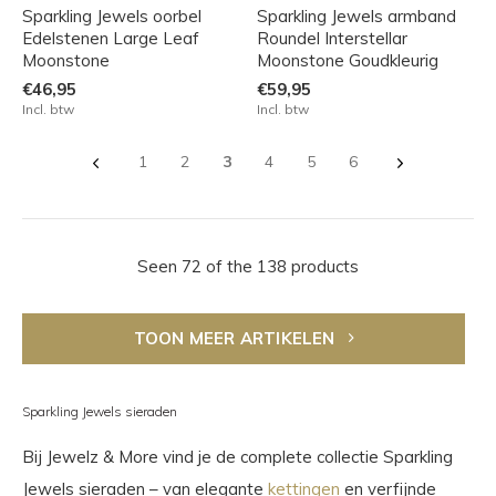
Sparkling Jewels oorbel
Sparkling Jewels armband
Edelstenen Large Leaf
Roundel Interstellar
Moonstone
Moonstone Goudkleurig
€46,95
€59,95
Incl. btw
Incl. btw
1
2
3
4
5
6
Seen 72 of the 138 products
TOON MEER ARTIKELEN
Sparkling Jewels sieraden
Bij Jewelz & More vind je de complete collectie Sparkling
Jewels sieraden – van elegante
kettingen
en verfijnde