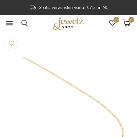
Gratis verzenden vanaf €75,- in NL
0
0