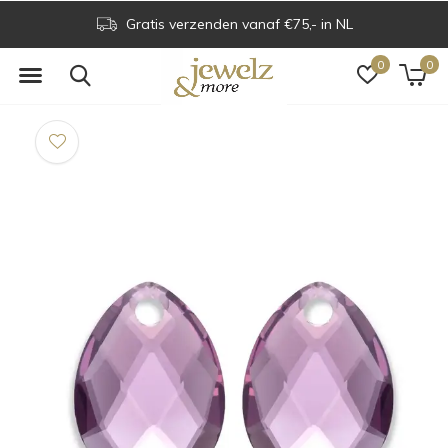
Gratis verzenden vanaf €75,- in NL
0
0