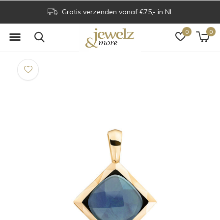
Gratis verzenden vanaf €75,- in NL
0
0