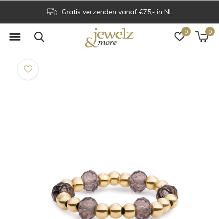
Gratis verzenden vanaf €75,- in NL
0
0