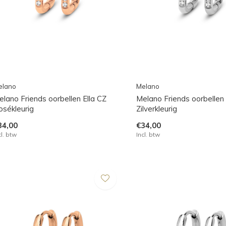
elano
Melano
elano Friends oorbellen Ella CZ
Melano Friends oorbellen 
osékleurig
Zilverkleurig
34,00
€34,00
cl. btw
Incl. btw