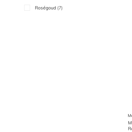
Roségoud
(7)
M
M
R