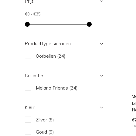
Prijs
€0
-
€35
Producttype sieraden
Oorbellen
(24)
Collectie
Melano Friends
(24)
M
M
Kleur
R
€
Zilver
(8)
In
Goud
(9)