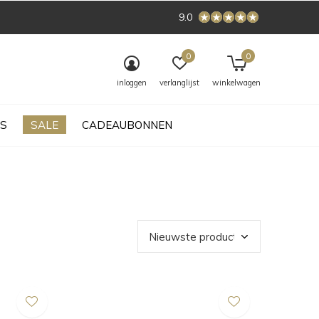
9.0
0
0
inloggen
verlanglijst
winkelwagen
S
SALE
CADEAUBONNEN