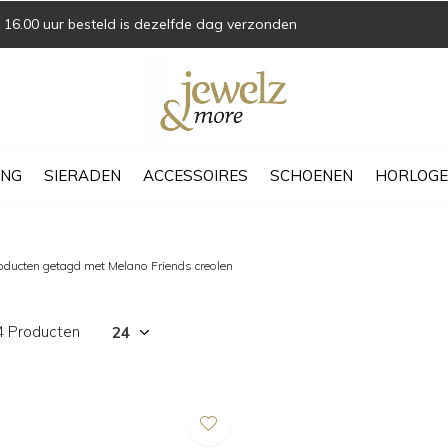
16.00 uur besteld is dezelfde dag verzonden
ING
SIERADEN
ACCESSOIRES
SCHOENEN
HORLOGE
oducten getagd met Melano Friends creolen
4 Producten