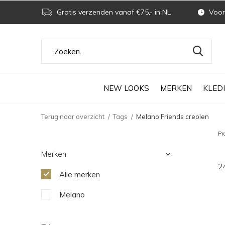
Gratis verzenden vanaf €75,- in NL
Voor 
NEW LOOKS
MERKEN
KLED
Terug naar overzicht
Tags
Melano Friends creolen
Pr
Merken
2
Alle merken
Melano