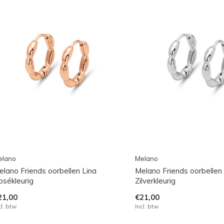
elano
Melano
elano Friends oorbellen Lina
Melano Friends oorbellen
osékleurig
Zilverkleurig
21,00
€21,00
cl. btw
Incl. btw