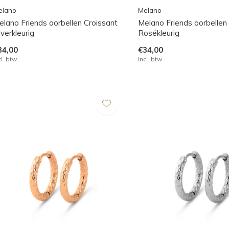
elano
Melano
elano Friends oorbellen Croissant
Melano Friends oorbellen
lverkleurig
Rosékleurig
34,00
€34,00
cl. btw
Incl. btw