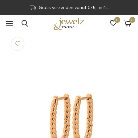
Gratis verzenden vanaf €75,- in NL
0
0