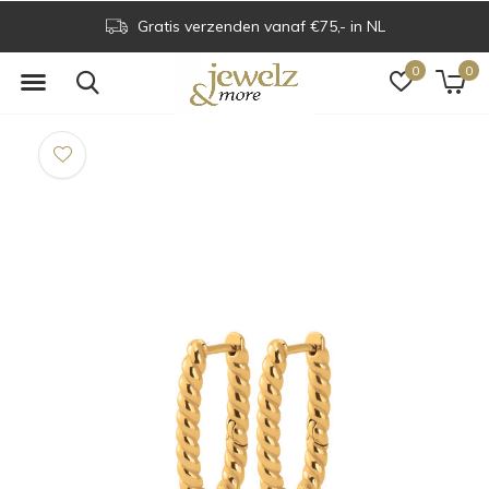
Gratis verzenden vanaf €75,- in NL
0
0