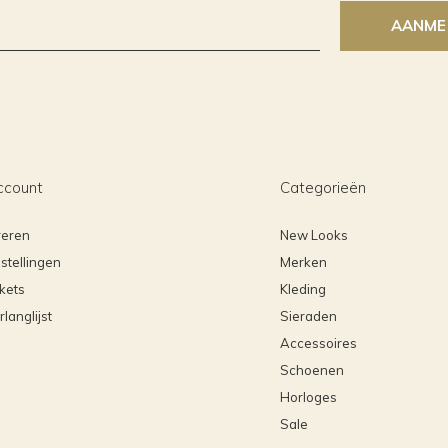
AANME
ccount
Categorieën
reren
New Looks
stellingen
Merken
ckets
Kleding
rlanglijst
Sieraden
Accessoires
Schoenen
Horloges
Sale