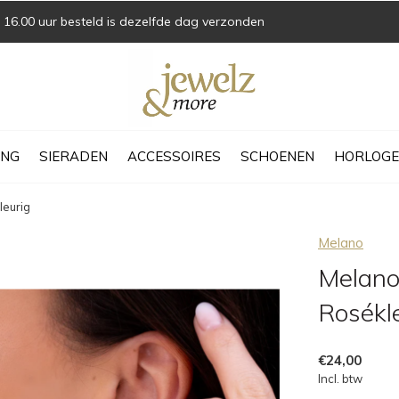
16.00 uur besteld is dezelfde dag verzonden
ING
SIERADEN
ACCESSOIRES
SCHOENEN
HORLOGE
leurig
Melano
Melano 
Rosékl
€24,00
Incl. btw