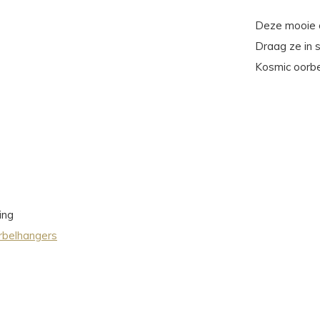
Deze mooie o
Draag ze in 
Kosmic oorbe
ing
rbelhangers