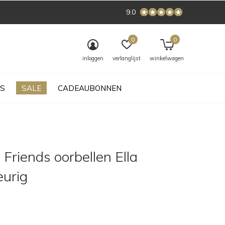
9.0
0
0
inloggen
verlanglijst
winkelwagen
S
SALE
CADEAUBONNEN
Friends oorbellen Ella
eurig