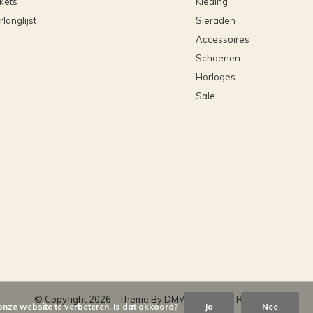
ckets
Kleding
rlanglijst
Sieraden
Accessoires
Schoenen
Horloges
Sale
© Copyright
2026
- Theme By
DMWS
x
Plus+
-
RSS-feed
onze website te verbeteren. Is dat akkoord?
Ja
Nee