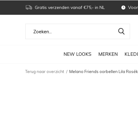
Gratis verzenden vanaf €75,- in NL
Voor 
NEW LOOKS
MERKEN
KLED
Terug naar overzicht
Melano Friends oorbellen Lila Rosék