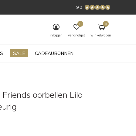
9.0
0
0
inloggen
verlanglijst
winkelwagen
S
SALE
CADEAUBONNEN
Friends oorbellen Lila
eurig