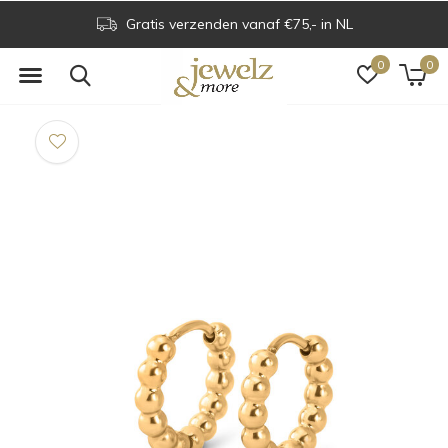
Gratis verzenden vanaf €75,- in NL
0
0