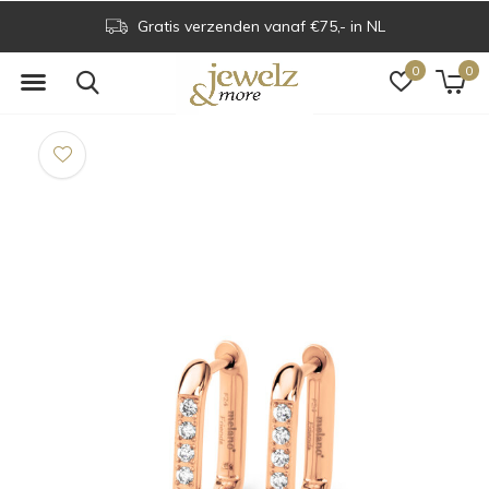
Gratis verzenden vanaf €75,- in NL
0
0