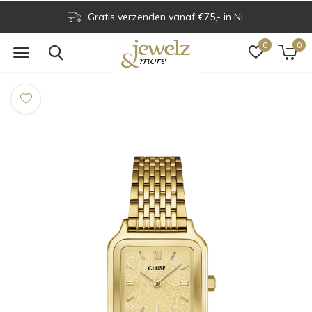
Gratis verzenden vanaf €75,- in NL
0
0