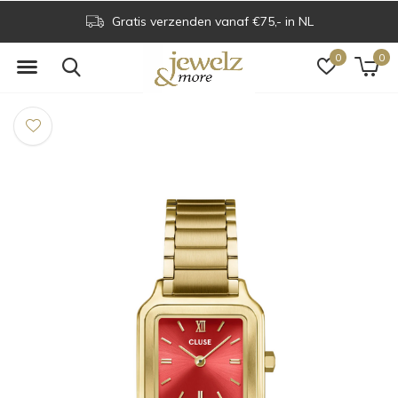
Gratis verzenden vanaf €75,- in NL
0
0