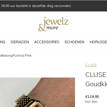
16.00 uur besteld is dezelfde dag verzonden
ING
SIERADEN
ACCESSOIRES
SCHOENEN
HORLOGE
dkleurig/Fuchsia Pink
CLUSE
CLUSE 
Goudkl
€119,95
Incl. btw