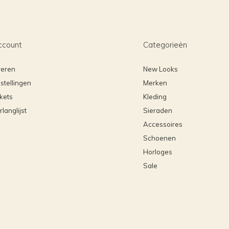
ccount
Categorieën
reren
New Looks
stellingen
Merken
ckets
Kleding
rlanglijst
Sieraden
Accessoires
Schoenen
Horloges
Sale