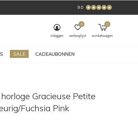
9.0
0
0
inloggen
verlanglijst
winkelwagen
S
SALE
CADEAUBONNEN
horloge Gracieuse Petite
eurig/Fuchsia Pink