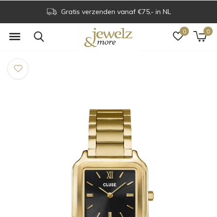
Gratis verzenden vanaf €75,- in NL
0
0