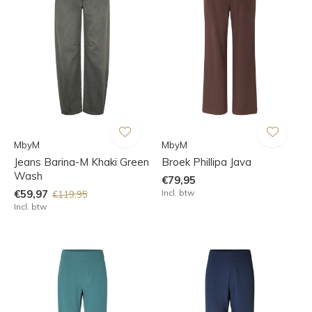
MbyM
MbyM
Jeans Barina-M Khaki Green
Broek Phillipa Java
Wash
€79,95
€59,97
Incl. btw
€119,95
Incl. btw