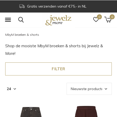
Voor 16.00 uur besteld is dezelfde dag verzonden
0
0
MbyM broeken & shorts
Shop de mooiste MbyM broeken & shorts bij Jewelz &
More!
FILTER