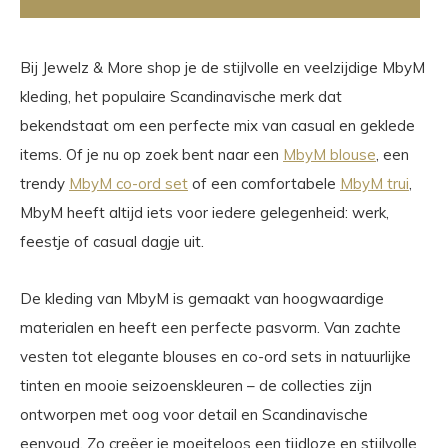
Bij Jewelz & More shop je de stijlvolle en veelzijdige MbyM
kleding, het populaire Scandinavische merk dat
bekendstaat om een perfecte mix van casual en geklede
items. Of je nu op zoek bent naar een
MbyM blouse
, een
trendy
MbyM co-ord set
of een comfortabele
MbyM trui
,
MbyM heeft altijd iets voor iedere gelegenheid: werk,
feestje of casual dagje uit.
De kleding van MbyM is gemaakt van hoogwaardige
materialen en heeft een perfecte pasvorm. Van zachte
vesten tot elegante blouses en co-ord sets in natuurlijke
tinten en mooie seizoenskleuren – de collecties zijn
ontworpen met oog voor detail en Scandinavische
eenvoud. Zo creëer je moeiteloos een tijdloze en stijlvolle