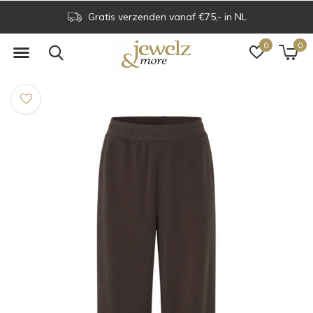
Gratis verzenden vanaf €75,- in NL
0
0