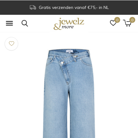
Gratis verzenden vanaf €75,- in NL
0
0