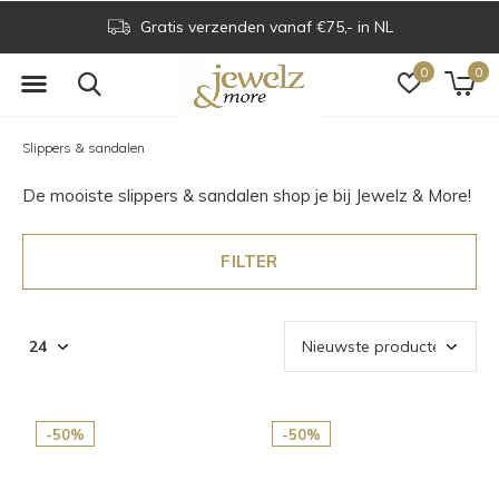
Gratis verzenden vanaf €75,- in NL
0
0
Slippers & sandalen
De mooiste slippers & sandalen shop je bij Jewelz & More!
FILTER
-50%
-50%