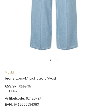
MbyM
Jeans Lixia-M Light Soft Wash
€59,97
€119,95
Incl. btw
Artikelcode:
62420797
EAN:
5715555594380