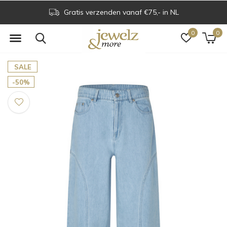
Gratis verzenden vanaf €75,- in NL
0
0
SALE
-50%