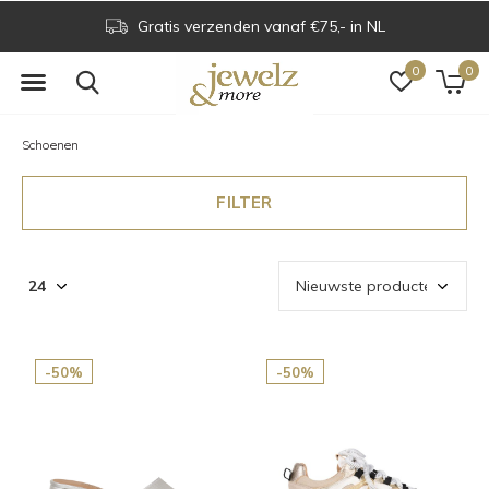
Gratis verzenden vanaf €75,- in NL
0
0
Schoenen
FILTER
-50%
-50%