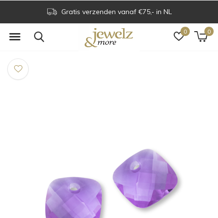
Gratis verzenden vanaf €75,- in NL
0
0