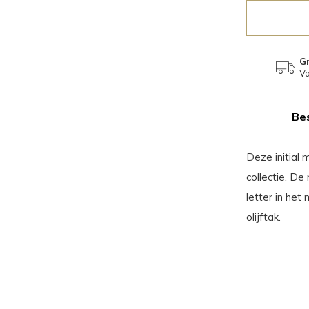
Gr
Va
Bes
Deze initial
collectie. De
letter in he
olijftak.