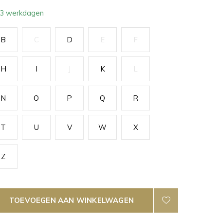
- 3 werkdagen
B
C
D
E
F
H
I
J
K
L
N
O
P
Q
R
T
U
V
W
X
Z
TOEVOEGEN AAN WINKELWAGEN