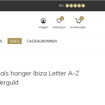
9.0
0
0
inloggen
verlanglijst
winkelwagen
S
SALE
CADEAUBONNEN
als hanger Ibiza Letter A-Z
erguld