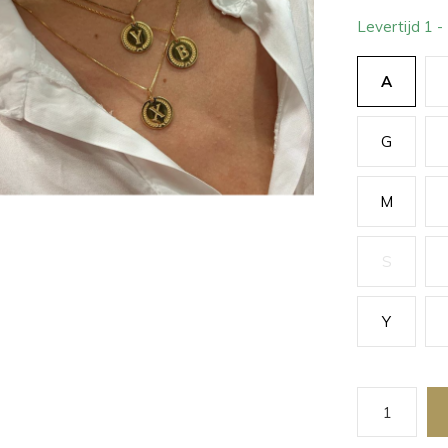
Levertijd 1 
A
G
M
S
Y