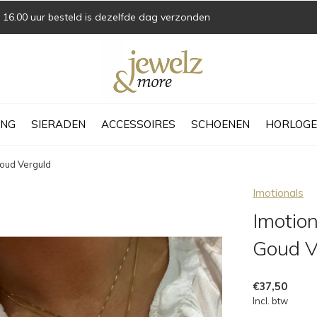
16.00 uur besteld is dezelfde dag verzonden
ING
SIERADEN
ACCESSOIRES
SCHOENEN
HORLOGE
Goud Verguld
Imotionals
Imotion
Goud V
€37,50
Incl. btw