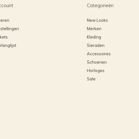
ccount
Categorieën
reren
New Looks
stellingen
Merken
ckets
Kleding
rlanglijst
Sieraden
Accessoires
Schoenen
Horloges
Sale