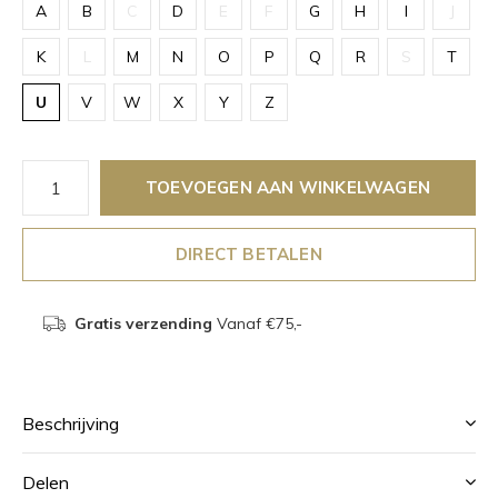
A
B
C
D
E
F
G
H
I
J
K
L
M
N
O
P
Q
R
S
T
U
V
W
X
Y
Z
TOEVOEGEN AAN WINKELWAGEN
DIRECT BETALEN
Gratis verzending
Vanaf €75,-
Beschrijving
Delen