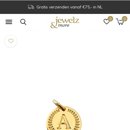
Gratis verzenden vanaf €75,- in NL
0
0