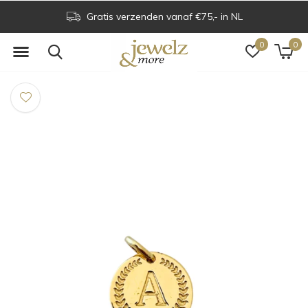
Gratis verzenden vanaf €75,- in NL
0
0