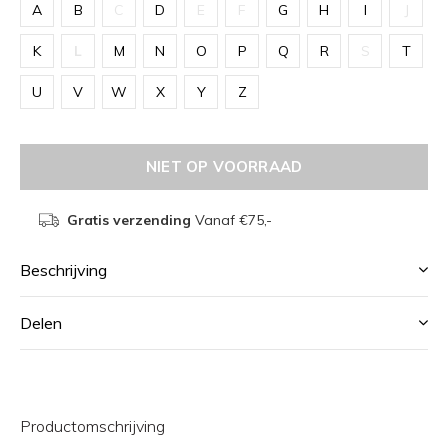
A
B
C
D
E
F
G
H
I
J
K
L
M
N
O
P
Q
R
S
T
U
V
W
X
Y
Z
NIET OP VOORRAAD
Gratis verzending
Vanaf €75,-
Beschrijving
Delen
Productomschrijving