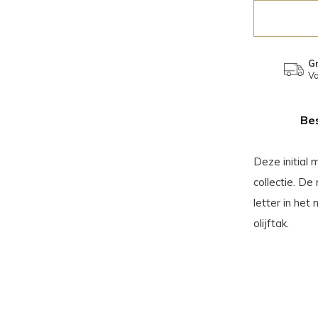
Gr
Va
Bes
Deze initial
collectie. De
letter in he
olijftak.