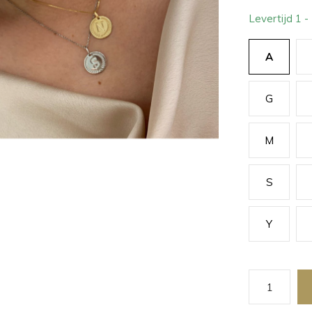
Levertijd 1 
A
G
M
S
Y