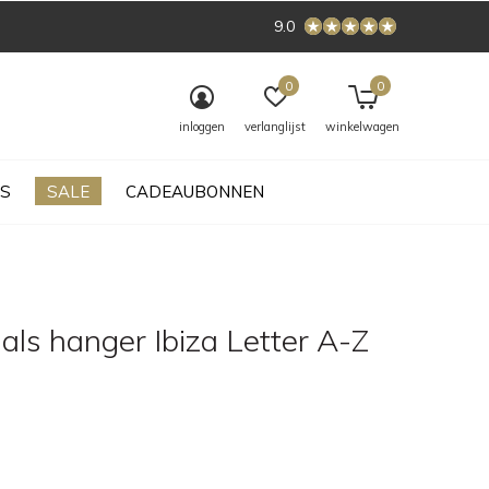
9.0
0
0
inloggen
verlanglijst
winkelwagen
S
SALE
CADEAUBONNEN
als hanger Ibiza Letter A-Z