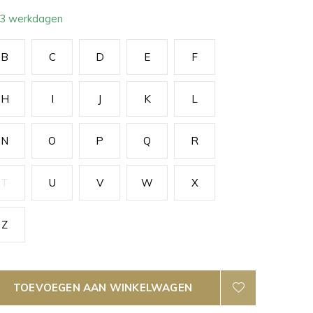
- 3 werkdagen
B
C
D
E
F
H
I
J
K
L
N
O
P
Q
R
T
U
V
W
X
Z
TOEVOEGEN AAN WINKELWAGEN