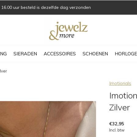
16.00 uur besteld is dezelfde dag verzonden
ING
SIERADEN
ACCESSOIRES
SCHOENEN
HORLOGE
lver
Imotionals
Imotion
Zilver
€32,95
Incl. btw