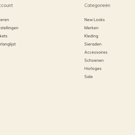
ccount
Categorieën
reren
New Looks
stellingen
Merken
ckets
Kleding
rlanglijst
Sieraden
Accessoires
Schoenen
Horloges
Sale