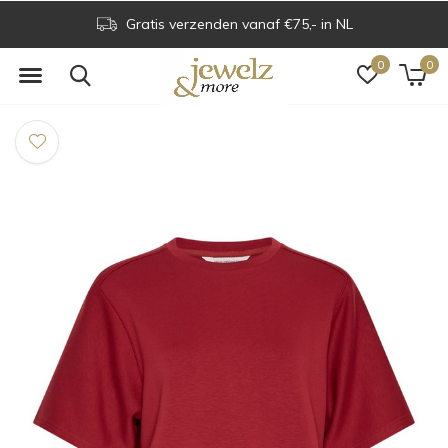
Gratis verzenden vanaf €75,- in NL
0
0