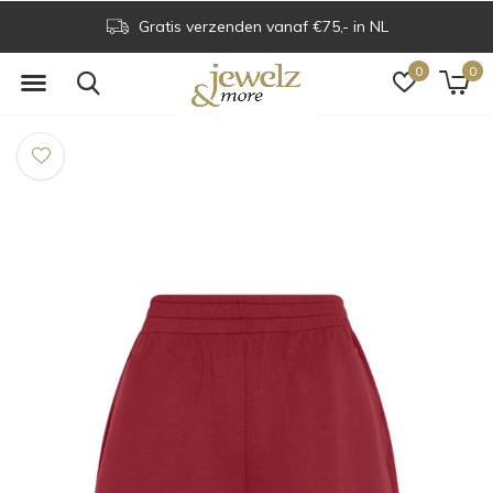
Gratis verzenden vanaf €75,- in NL
0
0