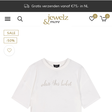
Gratis verzenden vanaf €75,- in NL
0
0
SALE
-50%