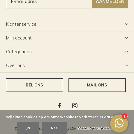
AANMELDEN
Klantenservice
Mijn account
Categorieën
Over ons
BEL ONS
MAIL ONS
Wij slaan cookies op om onze website te verbeteren. Is dat akkoord?
Ja
Nee
Meer over cookies »
© Copyright
2026
- Theme By
DMWS
x
Plus+
-
RSS-feed