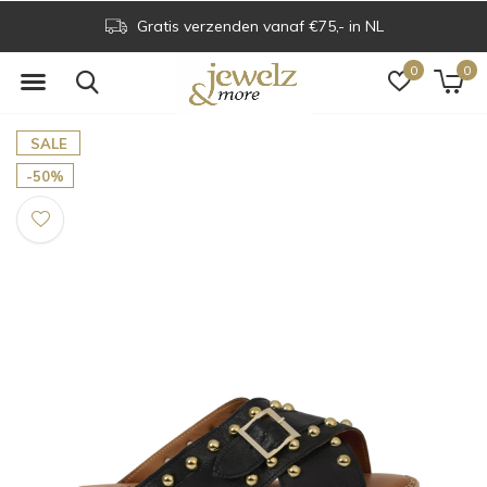
Gratis verzenden vanaf €75,- in NL
0
0
SALE
-50%